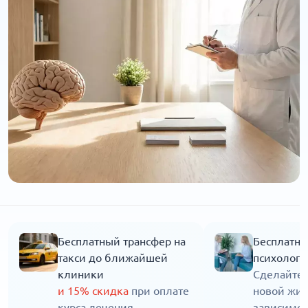
Бесплатный трансфер на
Бесплатна
такси до ближайшей
психолога
клиники
Сделайте 
и 15% скидка
при оплате
новой жиз
курса лечения
зависимос