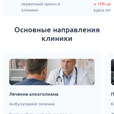
первичный прием в
и 15% ск
клинике
курса леч
Основные направления
клиники
Лечение алкоголизма
П
Амбулаторное лечение
К