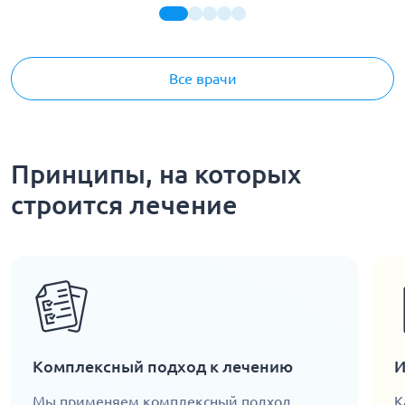
Все врачи
Принципы, на которых
строится лечение
Комплексный подход к лечению
И
Мы применяем комплексный подход,
К