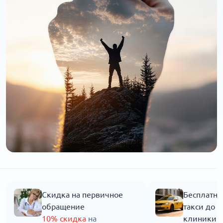
Скидка на первичное
Бесплатны
обращение
такси до 
10% скидка
на
клиники