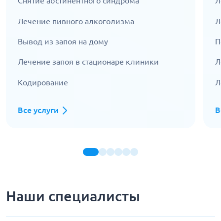
Снятие абстинентного синдрома
Л
Лечение пивного алкоголизма
Л
Вывод из запоя на дому
П
Лечение запоя в стационаре клиники
Л
Кодирование
Л
Все услуги
В
Наши специалисты