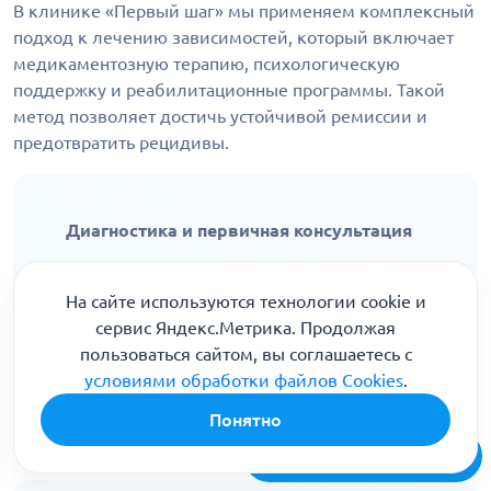
В клинике «Первый шаг» мы применяем комплексный
подход к лечению зависимостей, который включает
медикаментозную терапию, психологическую
поддержку и реабилитационные программы. Такой
метод позволяет достичь устойчивой ремиссии и
предотвратить рецидивы.
Диагностика и первичная консультация
Лечение начинается с тщательной
диагностики и обращения к наркологу. На
На сайте используются технологии cookie и
этом этапе определяется степень
сервис Яндекс.Метрика. Продолжая
зависимости, общее состояние здоровья
пользоваться сайтом, вы соглашаетесь с
пациента и разрабатывается
условиями обработки файлов Cookies
.
индивидуальный план лечения.
Понятно
Бесплатная консультация