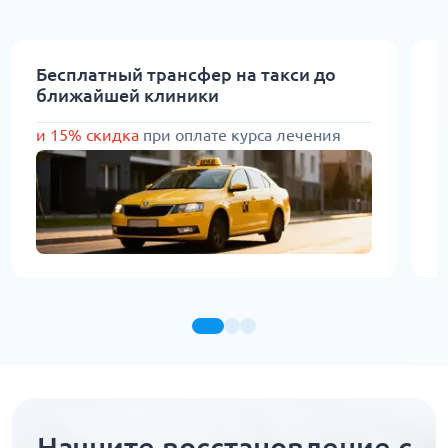
Бесплатный трансфер на такси до
С
ближайшей клиники
1
и 15% скидка
при оплате курса лечения
Начните восстановление с